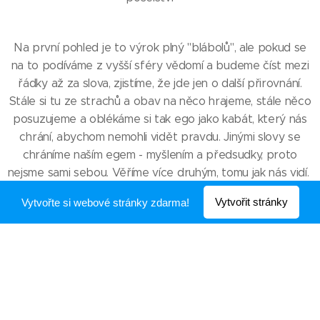
Na první pohled je to výrok plný "blábolů", ale pokud se
na to podíváme z vyšší sféry vědomí a budeme číst mezi
řádky až za slova, zjistíme, že jde jen o další přirovnání.
Stále si tu ze strachů a obav na něco hrajeme, stále něco
posuzujeme a oblékáme si tak ego jako kabát, který nás
chrání, abychom nemohli vidět pravdu. Jinými slovy se
chráníme naším egem - myšlením a předsudky, proto
nejsme sami sebou. Věříme více druhým, tomu jak nás vidí.
Vytvořit stránky
Vytvořte si webové stránky zdarma!
Proto metafora pro zahození šatů, toho co si o sobě a
druhých myslíme, s čím jsme se ztotožnili a vrácení se k
přirozenosti bez naučených vzorců - jako malé děti ve
své nahotě. Ty ještě nemají předsudky, mohou věřit a
mohou vidět, ale dospělí? Obestavěli se zdmi a předsudky,
které jim brání vidět i je samotné ve své plné nahotě, jak