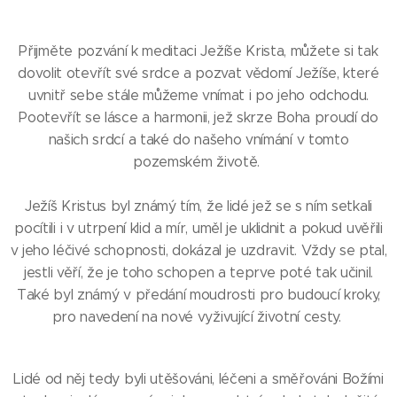
Přijměte pozvání k meditaci Ježíše Krista, můžete si tak
dovolit otevřít své srdce a pozvat vědomí Ježíše, které
uvnitř sebe stále můžeme vnímat i po jeho odchodu.
Pootevřít se lásce a harmonii, jež skrze Boha proudí do
našich srdcí a také do našeho vnímání v tomto
pozemském životě.
Ježíš Kristus byl známý tím, že lidé jež se s ním setkali
pocítili i v utrpení klid a mír, uměl je uklidnit a pokud uvěřili
v jeho léčivé schopnosti, dokázal je uzdravit. Vždy se ptal,
jestli věří, že je toho schopen a teprve poté tak učinil.
Také byl známý v předání moudrosti pro budoucí kroky,
pro navedení na nové vyživující životní cesty.
Lidé od něj tedy byli utěšováni, léčeni a směřováni Božími