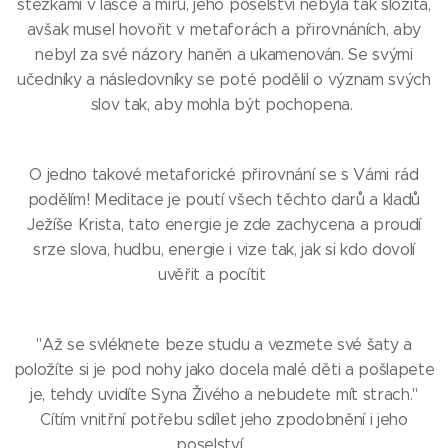
stezkami v lásce a míru, jeho poselství nebyla tak složitá,
avšak musel hovořit v metaforách a přirovnáních, aby
nebyl za své názory haněn a ukamenován. Se svými
učedníky a následovníky se poté podělil o význam svých
slov tak, aby mohla být pochopena.
O jedno takové metaforické přirovnání se s Vámi rád
podělím! Meditace je poutí všech těchto darů a kladů
Ježíše Krista, tato energie je zde zachycena a proudí
srze slova, hudbu, energie i vize tak, jak si kdo dovolí
uvěřit a pocítit 🙏
"Až se svléknete beze studu a vezmete své šaty a
položíte si je pod nohy jako docela malé děti a pošlapete
je, tehdy uvidíte Syna Živého a nebudete mít strach."
Cítím vnitřní potřebu sdílet jeho zpodobnění i jeho
poselství 🙏